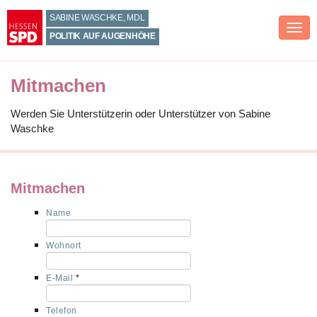
Zum
SABINE WASCHKE, MDL
Inhalt
Men
springen
POLITIK AUF AUGENHÖHE
Mitmachen
Werden Sie Unterstützerin oder Unterstützer von Sabine
Waschke
Mitmachen
Name
Wohnort
E-Mail
*
Telefon