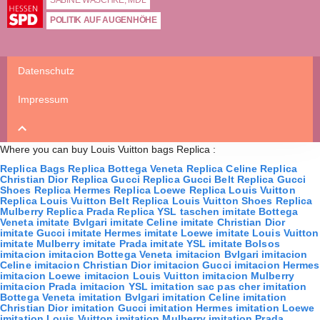
POLITIK AUF AUGENHÖHE
Datenschutz
Impressum
Z
u
Where you can buy
Louis Vuitton bags Replica
:
m
Replica Bags
Replica Bottega Veneta
Replica Celine
Replica
M
Christian Dior
Replica Gucci
Replica Gucci Belt
Replica Gucci
e
Shoes
Replica Hermes
Replica Loewe
Replica Louis Vuitton
n
Replica Louis Vuitton Belt
Replica Louis Vuitton Shoes
Replica
Mulberry
Replica Prada
Replica YSL
taschen imitate
Bottega
ü
Veneta imitate
Bvlgari imitate
Celine imitate
Christian Dior
s
imitate
Gucci imitate
Hermes imitate
Loewe imitate
Louis Vuitton
p
imitate
Mulberry imitate
Prada imitate
YSL imitate
Bolsos
imitacion
imitacion Bottega Veneta
imitacion Bvlgari
imitacion
r
Celine
imitacion Christian Dior
imitacion Gucci
imitacion Hermes
i
imitacion Loewe
imitacion Louis Vuitton
imitacion Mulberry
n
imitacion Prada
imitacion YSL
imitation sac pas cher
imitation
Bottega Veneta
imitation Bvlgari
imitation Celine
imitation
g
Christian Dior
imitation Gucci
imitation Hermes
imitation Loewe
e
imitation Louis Vuitton
imitation Mulberry
imitation Prada