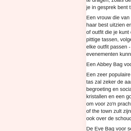
te dragen, zoals d
je in gesprek bent
Een vrouw die van 
haar best uitzien e
of outfit die je ku
pittige tassen, vol
elke outfit passen -
evenementen kunn
Een Abbey Bag voo
Een zeer populair
tas zal zeker de a
begroeting en soci
kristallen en een 
om voor zo'n pracht
of the town zult zi
ook over de schoud
De Eve Bag voor s