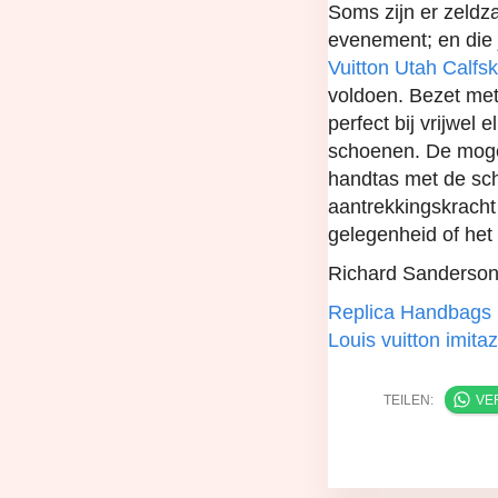
Soms zijn er zeldza
evenement; en die 
Vuitton Utah Calfs
voldoen. Bezet met
perfect bij vrijwel e
schoenen. De mogel
handtas met de sch
aantrekkingskracht
gelegenheid of het
Richard Sanderson i
Replica Handbags
Louis vuitton imitaz
TEILEN:
VE