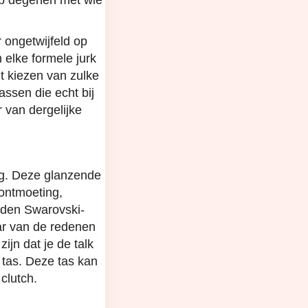
 op degenen met wie
 ongetwijfeld op
 elke formele jurk
et kiezen van zulke
assen die echt bij
r van dergelijke
ag. Deze glanzende
ontmoeting,
ouden Swarovski-
aar van de redenen
ijn dat je de talk
e tas. Deze tas kan
clutch.