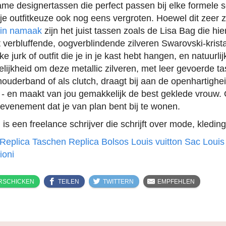
me designertassen die perfect passen bij elke formele se
je outfitkeuze ook nog eens vergroten. Hoewel dit zeer 
kin namaak
zijn het juist tassen zoals de Lisa Bag die hi
 verbluffende, oogverblindende zilveren Swarovski-krista
lke jurk of outfit die je in je kast hebt hangen, en natuurlij
ijkheid om deze metallic zilveren, met leer gevoerde ta
ouderband of als clutch, draagt bij aan de openhartighe
 - en maakt van jou gemakkelijk de best geklede vrouw.
 evenement dat je van plan bent bij te wonen.
s een freelance schrijver die schrijft over mode, kledi
Replica Taschen
Replica Bolsos Louis vuitton
Sac Louis
ioni
RSCHICKEN
TEILEN
TWITTERN
EMPFEHLEN