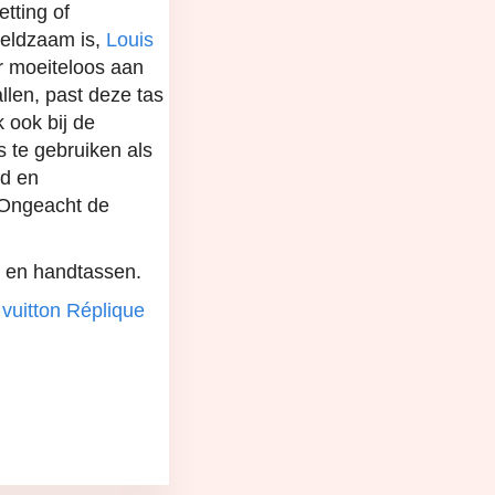
tting of
zeldzaam is,
Louis
er moeiteloos aan
llen, past deze tas
k ook bij de
s te gebruiken als
id en
 Ongeacht de
ng en handtassen.
 vuitton Réplique