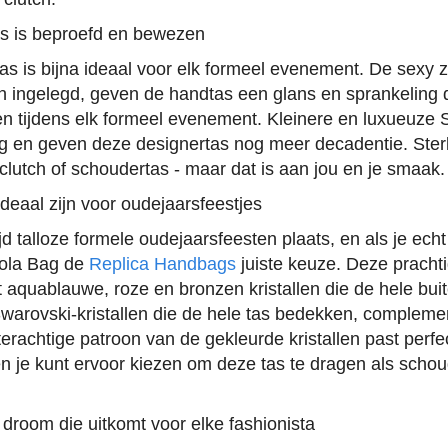
s is beproefd en bewezen
s is bijna ideaal voor elk formeel evenement. De sexy zw
ijn ingelegd, geven de handtas een glans en sprankeling 
en tijdens elk formeel evenement. Kleinere en luxueuze S
ng en geven deze designertas nog meer decadentie. Sterk
clutch of schoudertas - maar dat is aan jou en je smaak.
deaal zijn voor oudejaarsfeestjes
d talloze formele oudejaarsfeesten plaats, en als je echt w
 Lola Bag de
Replica Handbags
juiste keuze. Deze pracht
t aquablauwe, roze en bronzen kristallen die de hele bu
warovski-kristallen die de hele tas bedekken, compleme
terachtige patroon van de gekleurde kristallen past perfec
n je kunt ervoor kiezen om deze tas te dragen als schoud
 droom die uitkomt voor elke fashionista