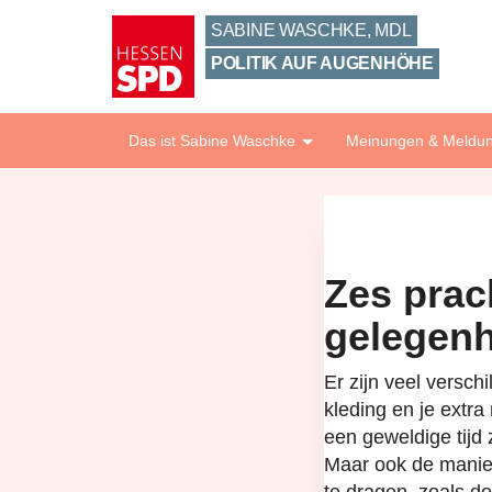
Zum
SABINE WASCHKE, MDL
Inhalt
springen
POLITIK AUF AUGENHÖHE
Das ist Sabine Waschke
Meinungen & Meldu
Zes prac
gelegen
Er zijn veel versc
kleding en je extr
een geweldige tijd 
Maar ook de manier 