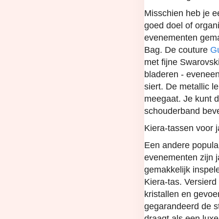
Misschien heb je 
goed doel of organi
evenementen gemakk
Bag. De couture
G
met fijne Swarovski
bladeren - eveneen
siert. De metallic 
meegaat. Je kunt d
schouderband beve
Kiera-tassen voor 
Een andere popula
evenementen zijn j
gemakkelijk inspel
Kiera-tas. Versier
kristallen en gevoe
gegarandeerd de st
draagt als een luxe