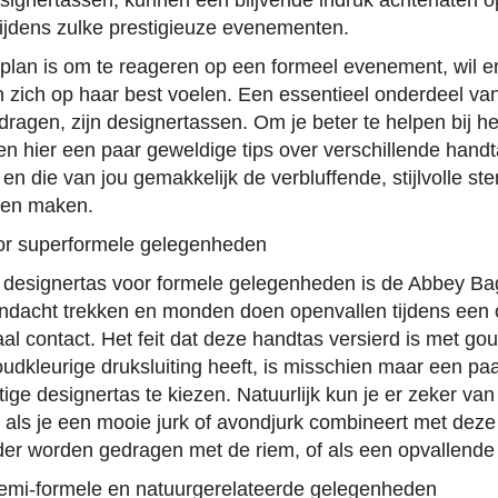
esignertassen, kunnen een blijvende indruk achterlaten
 tijdens zulke prestigieuze evenementen.
plan is om te reageren op een formeel evenement, wil er
n zich op haar best voelen. Een essentieel onderdeel van
nt dragen, zijn designertassen. Om je beter te helpen bij h
gen hier een paar geweldige tips over verschillende handt
 en die van jou gemakkelijk de verbluffende, stijlvolle ste
en maken.
r superformele gelegenheden
e designertas voor formele gelegenheden is de Abbey B
andacht trekken en monden doen openvallen tijdens een 
aal contact. Het feit dat deze handtas versierd is met g
goudkleurige druksluiting heeft, is misschien maar een p
ige designertas te kiezen. Natuurlijk kun je er zeker van z
jn als je een mooie jurk of avondjurk combineert met dez
er worden gedragen met de riem, of als een opvallende 
emi-formele en natuurgerelateerde gelegenheden