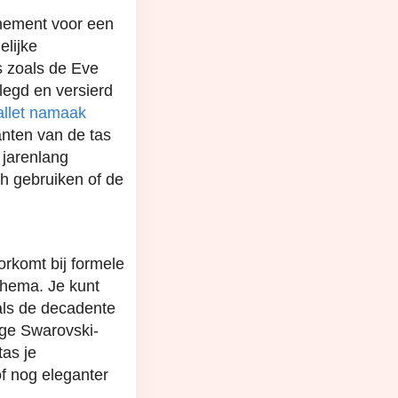
nement voor een
elijke
s zoals de Eve
legd en versierd
llet namaak
anten van de tas
 jarenlang
h gebruiken of de
orkomt bij formele
thema. Je kunt
als de decadente
ige Swarovski-
tas je
f nog eleganter