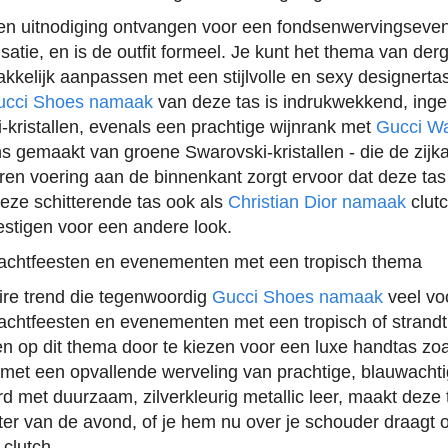
een uitnodiging ontvangen voor een fondsenwervingseve
satie, en is de outfit formeel. Je kunt het thema van derg
elijk aanpassen met een stijlvolle en sexy designerta
ucci Shoes namaak
van deze tas is indrukwekkend, inge
-kristallen, evenals een prachtige wijnrank met
Gucci Wa
s gemaakt van groene Swarovski-kristallen - die de zijk
leren voering aan de binnenkant zorgt ervoor dat deze tas
eze schitterende tas ook als
Christian Dior namaak
clutc
stigen voor een andere look.
jachtfeesten en evenementen met een tropisch thema
ire trend die tegenwoordig
Gucci Shoes namaak
veel vo
achtfeesten en evenementen met een tropisch of strand
en op dit thema door te kiezen voor een luxe handtas zo
d met een opvallende werveling van prachtige, blauwacht
rd met duurzaam, zilverkleurig metallic leer, maakt deze 
er van de avond, of je hem nu over je schouder draagt o
 clutch.