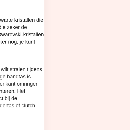
arte kristallen die
die zeker de
warovski-kristallen
er nog, je kunt
ilt stralen tijdens
ige handtas is
itenkant omringen
nteren. Het
t bij de
ertas of clutch,